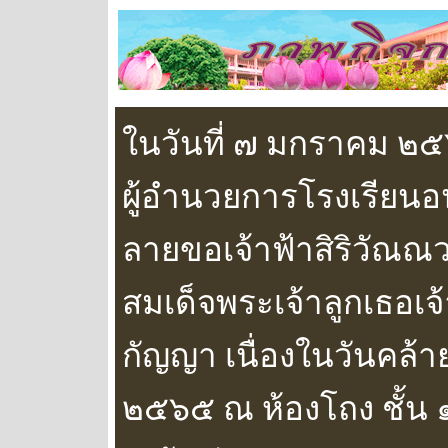
ในวันที่ ๗ มกราคม ๒
ผู้อำนวยการโรงเรียน
ลายขอเจ้าฟ้าสิริวัณ
สมเด็จพระเจ้าลูกเธอเจ
กัญญา เนื่องในวันคล้าย
๒๕๖๕ ณ ห้องโถง ชั้น