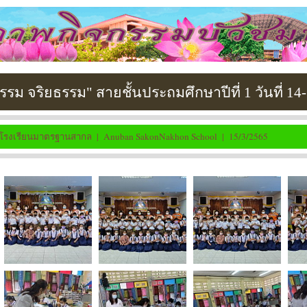
รม จริยธรรม" สายชั้นประถมศึกษาปีที่ 1 วันที่ 14
โรงเรียนมาตรฐานสากล | Anuban SakonNakhon School | 15/3/2565