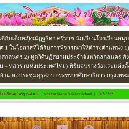
ีกับเด็กหญิงณัฏฐธิดา ศรีราช นักเรียนโรงเรียนอน
1 ในโอกาสที่ได้รับการพิจารณาให้ดำรงตำแหน่ง 1) 
ดสกลนคร 2) ทูตวิศิษฏ์สยามประจำจังหวัดสกลนคร สัง
ม – ทสวร (แห่งประเทศไทย) พิธีมอบรางวัลและแต่งตั้ง
8 ณ หอประชุมคุรุสภา กระทรวงศึกษาธิการ กรุงเท
โรงเรียนมาตรฐานสากล | Anuban Sakon Nakhon School | 13/7/2568