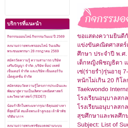
บริการที่แนะนำ
ขอแสดงความยินดีกับ
กิจกรรมออนไลน์ กิจกรรมวันแม่ ปี 2569
แข่งขันคณิตศาสตร์
ลงนามถวายพระพรออนไลน์ วันเฉลิม
พระชนมพรรษา 28 กรกฎาคม 2569
ศึกษา ประจำปี พ.ศ
สมัครวัดความรู้ ความสามารถ บริษัท
เด็กหญิงพิชญธิดา แฮ
เสริมปัญญา จำกัด ,บริษัท ท็อป เทสท์
เซ่(ร่ายรำ)รุ่นอายุ 7
เซ็นเตอร์ จำกัด และบริษัท เซ็นเตอร์วัน
เอ็ดดูเคชั่น จำกัด
หนักไม่เกิน 20 กิ
สมัครสอบวัดความรู้โครงการประเมินและ
Taekwondo Intern
พัฒนาสู่ความเป็นเลิศทางคณิตศาสตร์
และวิทยาศาสตร์ (TEDET)
โรงเรียนอนุบาลสกล
โรงเรียนอนุบาลสกล
น้อมรำลึกในพระมหากรุณาธิคุณอย่างหา
ที่สุดมิได้ สมเด็จพระเจ้าลูกเธอ เจ้าฟ้าพัช
สุขศึกษาและพลศึก
รกิติยาภาฯ
Subject: List of S
ลงนามถวายพระพรชัยมงคลผ่านระบบ