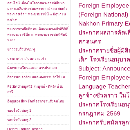
ออนไลน์ เนื่องในโอกาสพระราชพิธีมหา
Foreign Employee 
มงคลเฉลิมพระชนมพรรษา ๔ รอบ สมเด็จ
(Foreign National
พระนางเจ้า ฯ พระบรมราชินี ๓ มิถุนายน
๒๕๖๙
Nakhon Primary Ed
พระราชกรณียกิจ สมเด็จพระนางเจ้าสิริกิติ์
ประกาศผลการคัดเลือก
พระบรมราชินีนาถ พระบรมราชชนนีพันปี
หลวง
สกลนคร
ประกาศรายชื่อผู้มีสิ
ข่าวรอบรั้วบัวชมพู
เด็ก โรงเรียนอนุบ
ประกาศเก่า / บทความเก่า
Subject: Announce
ผังอาคารเรียนและอาคารประกอบ
Foreign Employees 
กิจกรรมบอกรักแม่และส่งความรักให้แม่
Language Teacher (F
พิธีเปิดป้ายมูลนิธิ สมบูรณ์ - ทิพรัตน์ อึง
อารี
ลูกจ้างชั่วคราว ใ
อึ้งกุ่ยเฮง ยืนหยัดเพื่อรากฐานสังคมไทย
ประกาศโรงเรียนอนุบ
รอบรั้วบัวชมพู 1
กรกฎาคม 2569
รอบรั้วบัวชมพู 2
ประกาศรับสมัครลูกจ้
Oxford English Testing