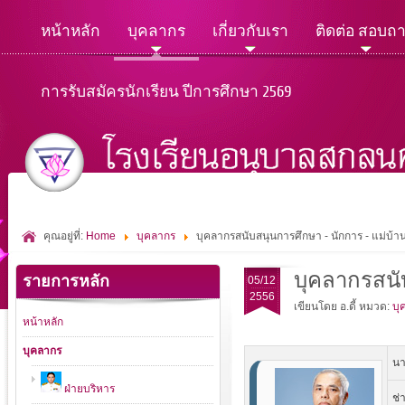
หน้าหลัก
บุคลากร
เกี่ยวกับเรา
ติดต่อ สอบถ
การรับสมัครนักเรียน ปีการศึกษา 2569
คุณอยู่ที่:
Home
บุคลากร
บุคลากรสนับสนุนการศึกษา - นักการ - แม่บ้า
บุคลากรสนับ
รายการหลัก
05/12
2556
เขียนโดย อ.ดี้
หมวด:
บุ
หน้าหลัก
บุคลากร
นา
ฝ่ายบริหาร
ช่